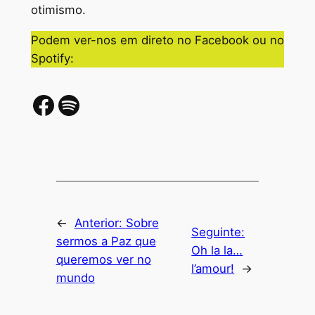
otimismo.
Podem ver-nos em direto no Facebook ou no
Spotify:
Facebook
Spotify
←
Anterior:
Sobre
Seguinte:
sermos a Paz que
Oh la la…
queremos ver no
l’amour!
→
mundo