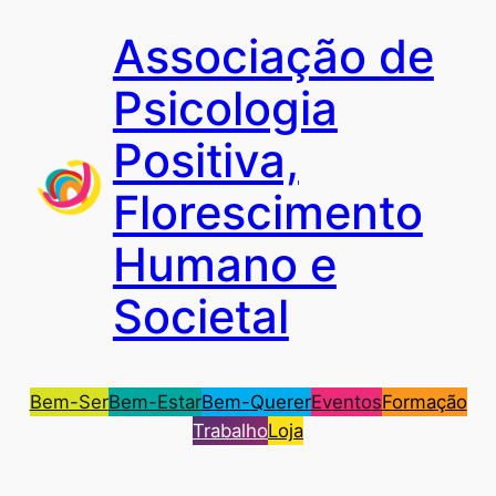
Saltar
Associação de
para
o
Psicologia
conteúdo
Positiva,
Florescimento
Humano e
Societal
Bem-Ser
Bem-Estar
Bem-Querer
Eventos
Formação
Trabalho
Loja