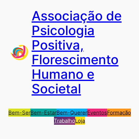
Saltar
Associação de
para
o
Psicologia
conteúdo
Positiva,
Florescimento
Humano e
Societal
Bem-Ser
Bem-Estar
Bem-Querer
Eventos
Formação
Trabalho
Loja