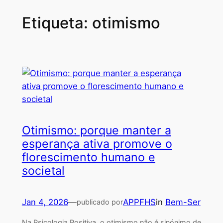
Etiqueta:
otimismo
Otimismo: porque manter a
esperança ativa promove o
florescimento humano e
societal
Jan 4, 2026
—
APPFHS
in
Bem-Ser
publicado por
Na Psicologia Positiva, o otimismo não é sinónimo de