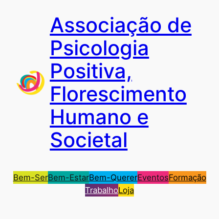
Saltar
Associação de
para
o
Psicologia
conteúdo
Positiva,
Florescimento
Humano e
Societal
Bem-Ser
Bem-Estar
Bem-Querer
Eventos
Formação
Trabalho
Loja